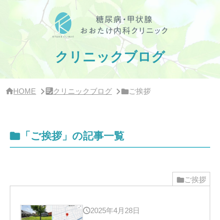
サ
イ
ド
バ
ー・
ク
クリニックブログ
リ
ニ
ッ
ク
HOME
クリニックブログ
ご挨拶
概
要
「ご挨拶」の記事一覧
ご挨拶
2025年4月28日