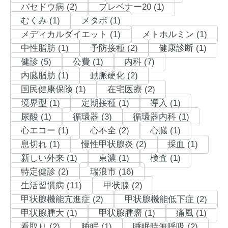
バセドウ病 (2)
プレベナー20 (1)
むくみ (1)
メタボ (1)
メディカルダイエット (1)
メトホルミン (1)
中性脂肪 (1)
予防接種 (2)
健康診断 (1)
健診 (5)
公費 (1)
内科 (7)
内臓脂肪 (1)
動脈硬化 (2)
国民健康保険 (1)
在宅医療 (2)
境界型 (1)
定期接種 (1)
導入 (1)
尿酸 (1)
循環器 (3)
循環器内科 (1)
心エコー (1)
心不全 (2)
心臓 (1)
息切れ (1)
慢性甲状腺炎 (2)
採血 (1)
新しい外来 (1)
東濃 (1)
検査 (1)
特定健診 (2)
瑞浪市 (16)
生活習慣病 (11)
甲状腺 (2)
甲状腺機能亢進症 (2)
甲状腺機能低下症 (2)
甲状腺腫大 (1)
甲状腺腫瘤 (1)
痛風 (1)
看取り (2)
睡眠 (1)
睡眠時無呼吸 (2)