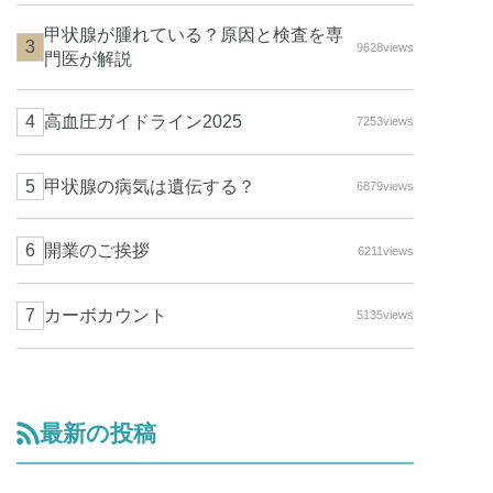
甲状腺が腫れている？原因と検査を専
9628views
門医が解説
高血圧ガイドライン2025
7253views
甲状腺の病気は遺伝する？
6879views
開業のご挨拶
6211views
カーボカウント
5135views
最新の投稿