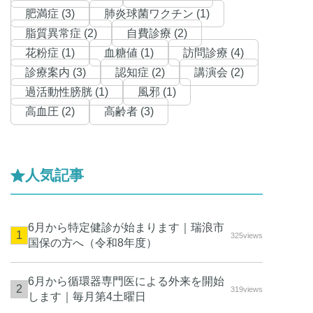
肥満症 (3)
肺炎球菌ワクチン (1)
脂質異常症 (2)
自費診療 (2)
花粉症 (1)
血糖値 (1)
訪問診療 (4)
診療案内 (3)
認知症 (2)
講演会 (2)
過活動性膀胱 (1)
風邪 (1)
高血圧 (2)
高齢者 (3)
人気記事
6月から特定健診が始まります｜瑞浪市
325views
国保の方へ（令和8年度）
6月から循環器専門医による外来を開始
319views
します｜毎月第4土曜日