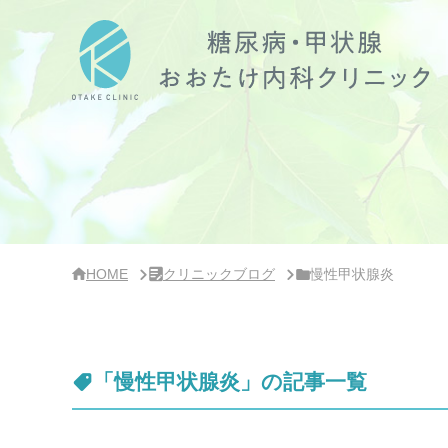
サ
イ
ド
バ
ー・
ク
リ
ニ
ッ
ク
概
要
HOME
クリニックブログ
慢性甲状腺炎
「慢性甲状腺炎」の記事一覧