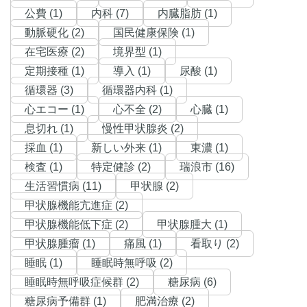
公費 (1)
内科 (7)
内臓脂肪 (1)
動脈硬化 (2)
国民健康保険 (1)
在宅医療 (2)
境界型 (1)
定期接種 (1)
導入 (1)
尿酸 (1)
循環器 (3)
循環器内科 (1)
心エコー (1)
心不全 (2)
心臓 (1)
息切れ (1)
慢性甲状腺炎 (2)
採血 (1)
新しい外来 (1)
東濃 (1)
検査 (1)
特定健診 (2)
瑞浪市 (16)
生活習慣病 (11)
甲状腺 (2)
甲状腺機能亢進症 (2)
甲状腺機能低下症 (2)
甲状腺腫大 (1)
甲状腺腫瘤 (1)
痛風 (1)
看取り (2)
睡眠 (1)
睡眠時無呼吸 (2)
睡眠時無呼吸症候群 (2)
糖尿病 (6)
糖尿病予備群 (1)
肥満治療 (2)