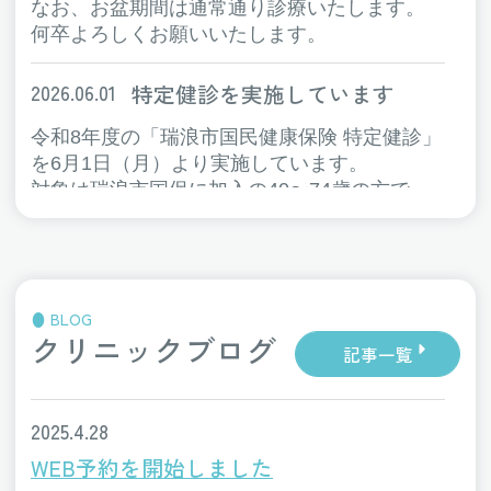
なお、お盆期間は通常通り診療いたします。
何卒よろしくお願いいたします。
特定健診を実施しています
2026.06.01
令和8年度の「瑞浪市国民健康保険 特定健診」
を6月1日（月）より実施しています。
対象は瑞浪市国保に加入の40〜74歳の方で
す。
生活習慣病の早期発見につながる大切な健診で
すので、受診券が届きましたらお早めにご予約
ください。
BLOG
クリニックブログ
帯状疱疹ワクチン定期接種（令
記事一覧
2026.05.19
和8年度）のお知らせ
2025年度から、65歳の方などへの帯状疱疹ワ
2025.4.28
クチンの予防接種が予防接種法に基づく定期接
WEB予約を開始しました
種の対象となりました。