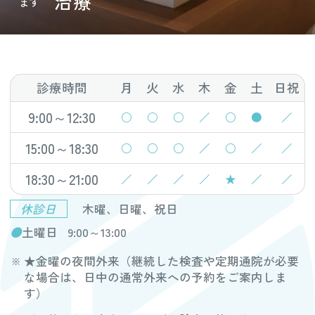
治療
ます
診療時間
月
火
水
木
金
土
日祝
9:00～12:30
○
○
○
／
○
●
／
15:00～18:30
○
○
○
／
○
／
／
18:30～21:00
／
／
／
／
★
／
／
休診日
木曜、日曜、祝日
●
土曜日
9:00～13:00
★金曜の夜間外来（継続した検査や定期通院が必要
な場合は、日中の通常外来への予約をご案内しま
す）