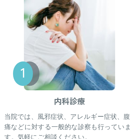
説
します。免疫低下中の方にも接種可能です。
2026.5.31
シングリックスを定期接種で2回完了するに
は、令和9年1月31日までに1回目接種が必要と
循環器外来の予約方法｜瑞浪市・おおた
なりますのでご注意ください。
け内科クリニック
日本人の80歳までに約3人に1人が帯状疱疹を
2026.5.29
発症するといわれており、約20%の方が「帯状
疱疹後神経痛（PHN）」という長期の痛みに
シックデイ｜糖尿病の方が体調を崩した
悩まされます。糖尿病をお持ちの方は発症リス
ら｜瑞浪市の内科
クが上がるため、特に予防接種をおすすめしま
す。
2026.5.28
内科診療
接種ご希望の方は当院までご予約をお願いいた
2026年4月から肺炎球菌ワクチンが変わり
します。
ます｜プレベナー20が定期接種に
当院では、風邪症状、アレルギー症状、腹
痛などに対する一般的な診察も行っていま
臨床検査技師さん（パート）を
2026.03.30
募集しています
2026.5.28
す。気軽にご相談ください。