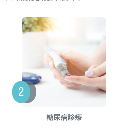
6月から特定健診が始まります｜瑞浪市国
花粉症について
2026.02.18
保の方へ（令和8年度）
夜間外来のお知らせ
2025.11.25
2026.5.28
GLP-1受容体作動薬とは｜糖尿病・肥満治
インフルエンザワクチンのお知
2025.09.02
療｜瑞浪市
らせ
2026.5.27
新規開院のお知らせ
2024.10.10
糖尿病予備群（境界型）と言われたら｜
瑞浪市の糖尿病専門医
2026.5.26
CPAP治療開始までの流れ｜瑞浪市の内科
糖尿病診療
解説