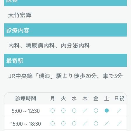
大竹宏輝
診療内容
内科、糖尿病内科、内分泌内科
最寄駅
JR中央線「瑞浪」駅より徒歩20分、車で5分
診療時間
月
火
水
木
金
土
日祝
9:00～12:30
○
○
○
／
○
●
／
15:00～18:30
○
○
○
／
○
／
／