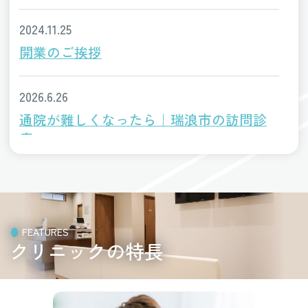
令和8年度（2026年4月1日〜2027年3月31日）
2024.11.25
の対象となる方は、
令和8年度内に65歳・70
開業のご挨拶
歳・75歳・80歳・85歳・90歳・95歳・100歳
になる方、および60〜64歳でヒト免疫不全ウ
イルス（HIV）による免疫機能障害を有する方
2026.6.26
（身体障害者手帳1級相当）
です。
通院が難しくなったら｜瑞浪市の訪問診
なお、過去に帯状疱疹ワクチン（生ワクチン・
療
組換えワクチン）を接種したことがある方は、
原則として定期接種の対象外となります。
2026.6.17
帯状疱疹ワクチンは2種類から選択できます。
高用量インフルエンザワクチンとは｜瑞
生ワクチン「ビケン」は1回接種で、予防効果
浪市
は約50%、効果持続は約5年です。免疫が低下
FEATURES
している方には接種できません。
クリニックの特長
一方、組換えワクチン「シングリックス®」は
2026.6.15
2か月以上の間隔をあけて2回接種する必要が
特定健診の結果の見方｜瑞浪市の内科解
あり、予防効果は50歳以上で約97%、70歳以
上で約90%と非常に高く、効果は約10年持続