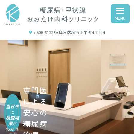
瑞浪市の内科、糖尿病内科
【糖尿病・甲状腺おおたけ
〒509-6122 岐阜県瑞浪市上平町4丁目4
内科クリニック】
専門医
による
当日中
安心の
に
検査結
糖尿病
果
が
わかり